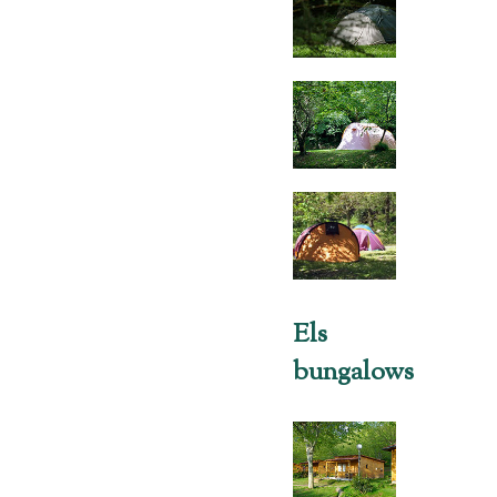
Els
bungalows